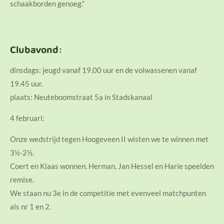
schaakborden genoeg.”
Clubavond:
dinsdags: jeugd vanaf 19.00 uur en de volwassenen vanaf
19.45 uur.
plaats: Neuteboomstraat 5a in Stadskanaal
4 februari:
Onze wedstrijd tegen Hoogeveen II wisten we te winnen met
3½-2½.
Coert en Klaas wonnen. Herman, Jan Hessel en Harie speelden
remise.
We staan nu 3e in de competitie met evenveel matchpunten
als nr 1 en 2.